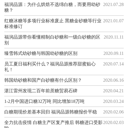
福润品源：为什么烘焙不选绵白糖，而要用幼砂
2021.07.28
糖？
红糖冰糖等多项行业标准废止 黑糖金砂糖等行业
2021.01.07
标准修订
福润品源带你看懂精制白砂糖和一级白砂糖的区
2020.11.11
别
臻雪韩式幼砂糖与韩国幼砂糖的区别
2020.09.11
员工夏日福利买什么？福润品源推荐甜蜜贴心
2020.07.14
礼！
韩国幼砂糖和国产白砂糖有什么区别？
2020.06.16
湛江雷州发现二百年前蔗糖贸易石碑
2020.04.21
1-2月中国进口糖32万吨 同比增加18万吨
2020.03.24
白糖期现价差基本回归 福润品源韩糖报价平稳
2020.02.06
全力抗击疫情 白糖主产区复产推后 韩糖进口受影
2020.02.03