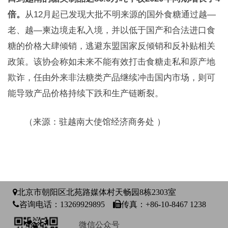
倍。
从12月起已发现大批不明来源的国外食糖通过越—
老、越—柬边境走私入境，并以低于国产和合法进口食
糖的价格大肆倾销，逃避东盟国家反倾销和反补贴相关
政策。该协会称如未来不能有效打击食糖走私和原产地
欺诈，任由外来非法糖类产品继续冲击国内市场，则可
能导致产品价格持续下跌和生产链断裂。
（来源：驻越南大使馆经济商务处 ）
北京市朝阳区北苑路媒体村天畅园8栋2303室
咨询电话：13269929895
传真：+86-10-8467 1238
微信公众号