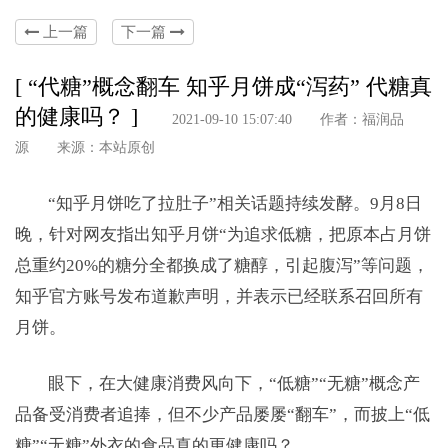
上一篇
下一篇
[ “代糖”概念翻车 知乎月饼成“泻药” 代糖真
的健康吗？ ]
2021-09-10 15:07:40 作者：福润品
源 来源：本站原创
“知乎月饼吃了拉肚子”相关话题持续发酵。9月8日
晚，针对网友指出知乎月饼“为追求低糖，把原本占月饼
总重约20%的糖分全都换成了糖醇，引起腹泻”等问题，
知乎官方账号发布道歉声明，并表示已经联系召回所有
月饼。
眼下，在大健康消费风向下，“低糖”“无糖”概念产
品备受消费者追捧，但不少产品屡屡“翻车”，而披上“低
糖”“无糖”外衣的食品真的更健康吗？