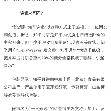
谢邀=泻药？
“没想到‘知乎谢邀’以这种方式上了热搜。”一位网友
调侃道。据悉，知乎月饼是知乎为优质用户赠送邮寄的
中秋月饼，但不少用户收到食用后出现腹泻等症状。知
乎用户“KellyWeaver”发文称，知乎月饼“为追求低糖，
把原本占月饼总重约20%的糖分全都换成了糖醇，引起
腹泻”。
包装显示，知乎月饼由中粮丰通（北京）食品有限
公司生产，产品使用了麦芽糖醇液、赤藓糖醇、山梨糖
醇液等糖醇代替糖。
微博名为“一只煮鹅”的科普博主发文称，加工厂设